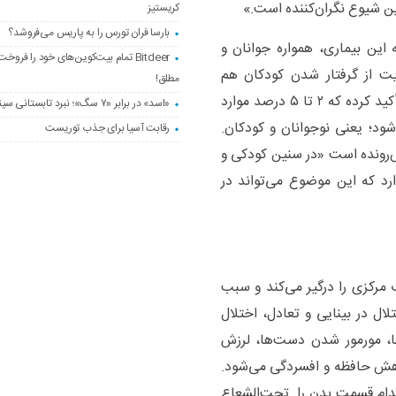
ن شیوع نگران‌کننده است.»
کریستیز
بارسا فران تورس را به پاریس می‌فروشد؟
این بیماری، همواره جوانان و
Bitdeer تمام بیت‌کوین‌های خود را فروخ
ایت از گرفتار شدن کودکان هم
مطلق!
می‌دهد. محمدمهدی ناصحی، در توضیح گفته‌هایش، تأکید کرده که ۲ تا ۵ درصد موارد
«اسد» در برابر «۷ سگ»؛ نبرد تابستانی سینمای عرب
ان افراد زیر ۱۶سال دیده می‌شود؛ یعنی نوجوانان و کودکان.
رقابت آسیا برای جذب توریست
‌رونده است «در سنین کودکی و
ارد که این موضوع می‌تواند در
رکزی را درگیر می‌کند و سبب
ال در بینایی و تعادل، اختلال
ها، مورمور شدن دست‌ها، لرزش
اهش حافظه و افسردگی می‌شود.
ی کدام قسمت بدن را تحت‌الشعاع