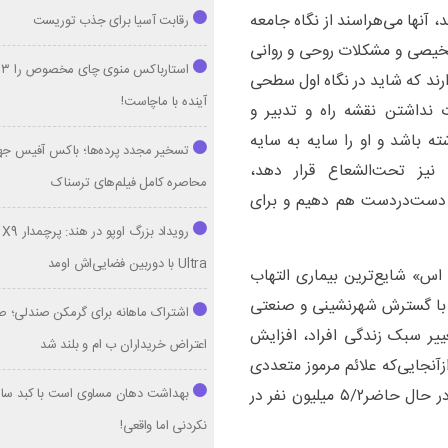
د، آنها می‌هراسند از نگاه جامعه
رقابت آسیا برای جذب توریست
شخیصی و مشکلات روحی‌ و روانی
ا
رند که شاید در نگاه اول سطحی
آینده با ماچاست!
ت نداشتن نقشه راه و تدبیر و
شته باشد و او را سایه به سایه
تسخیر مجدد پرده‌ها؛ باکس آفیس جه
نیز تحت‌الشعاع قرار دهد،
محاصره کامل فیلم‌های ترسناک
 ما دست‌دردست هم دهیم و برای
رویداد بزرگ اوپو 
Ultra با دوربین فضایی‌اش اومد
 اس» شایع‌ترین بیماری التهاب
 با گسترش شهرنشینی و صنعتی
اشتراک ماهانه برای گرمکن صندلی؛ ص
ییر سبک زندگی افراد، افزایش
اعتراض خریداران ب ام و بلند شد
زآنجایی‌که علائم مرموز متعددی
بهداشت دهان مساوی است با کبد سالم:
از خود بروز می‌دهد به بیماری هزارچهره معروف است. در حال حاضر۵/۲ میلیون نفر در
نکردنی اما واقعی!