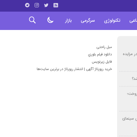
اعی
تکنولوژی
سرگرمی
بازار
مبل راحتی
ر مزایده
دانلود فيلم بلوري
فايل زيرنويس
خرید رپورتاژ آگهی | انتشار رپورتاژ در برترین سایت‌ها
شد؟
 فروخت؛
بستانی سینمای