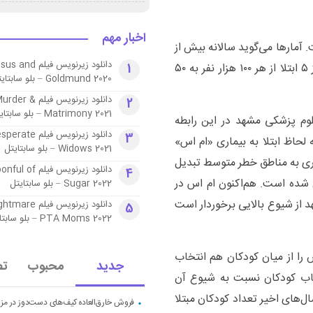
اخبار مهم
. آمارها می‌گوید سالانه بیش از
دانلود زیرنویس فیلم
۵ هزار نفر در ایران به ام‌اس مبتلا می‌شوند و این آمار از ۵ ابتلا از هر ۱۰۰ هزار نفر به ۵۰
1
Goldmund 2020 – بلو سابتايتل
دانلود زیرنویس فیلم urder
2
Matrimony 2021 – بلو سابتايتل
وم پزشکی مشهد در این رابطه
دانلود زیرنویس فیلم ate
3
خطر به لحاظ ابتلا به بیماری «ام اس»
Widows 2021 – بلو سابتايتل
ماری به مناطق خطر متوسط تبدیل
دانلود زیرنویس فیلم of
4
 شده است. هم‌اکنون ام اس در
Sugar 2022 – بلو سابتايتل
د از شیوع بالایی برخوردار است
دانلود زیرنویس فیلم are
5
PTA Moms 2022 – بلو سابتايتل
ش را از میان کودکان هم انتخاب
جدید
محبوب
تص
قات اعصاب کودکان نسبت به شیوع آن
‌های اخیر تعداد کودکان مبتلا
فروش خارق‌العاده کیف‌های دست‌دوز در مزا