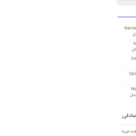
 Narcissus and
M &
Desper
Spoonful 
Nightm
ادفی
یده خیریه