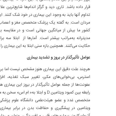
قرار داده باشد. تاری دید و گزگز اندام‌ها شایع‌ترین عل
تداوم آنها باید به وجود این بیماری در خود شک کنند. این
مردان است. به گفته یک پزشک متخصص مغز و اعصاب ش
کشور ما بیش از میانگین جهانی است و در مقایسه با 
مدیترانه به‌مراتب بیشتر است. آمارها از ابتلا سه براب
حکایت می‌کنند. همچنین بازه سنی ابتلا به این بیماری را ۲۰ تا ۴۰ سال عنوان کرده‌اند.
عوامل تأثیرگذار در بروز و تشدید بیماری
هرچند علت دقیق این بیماری هنوز مشخص نیست اما برر
استرس، بی‌خوابی‌های مکرر، تغییر سبک تغذیه، اف
عفونت‌ها از جمله عوامل تأثیرگذار در بروز این بیماری 
رابطه بین کمبود ویتامین D و ابتلا به« ام
متخصص غدد و عضو هیئت‌علمی دانشگاه علوم پزشکی 
ویتامین در پیشگیری و حفاظت بدن در برابر بیماری
آترواسکلروز، بیماری‌های قلبی و افسردگی، عنوان می‌دا