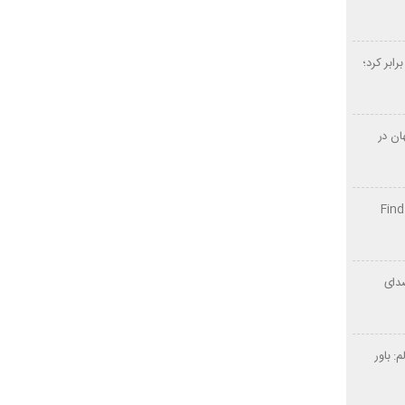
ستارباکس منوی چای مخصوص را ۳ برابر کرد؛
ان در
در هند: پرچمدار Find X9
دای
 باور